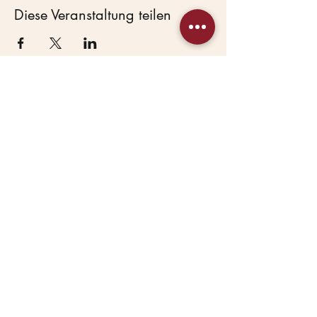
Diese Veranstaltung teilen
Beas Haustierservice
Hundepension &
Hundekindergarten in
Lostau bei Magdeburg.
Seit 2007 mit Herz.
HAUPTANGEBOTE
Hundepension
Hundetagesbetreuung
WEITERE
Mission Maulkorb
Dogwalking