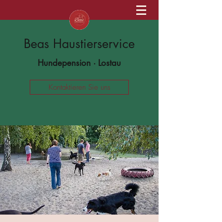
Beas Haustierservice
Hundepension · Lostau
Kontaktieren Sie uns