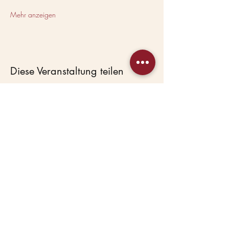
Mehr anzeigen
Diese Veranstaltung teilen
Beas Haustierservice
Hundepension &
Hundekindergarten in
Lostau bei Magdeburg.
Seit 2007 mit Herz.
HAUPTANGEBOTE
Hundepension