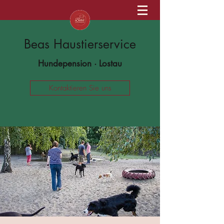
Beas Haustierservice
Hundepension · Lostau
Kontaktieren Sie uns