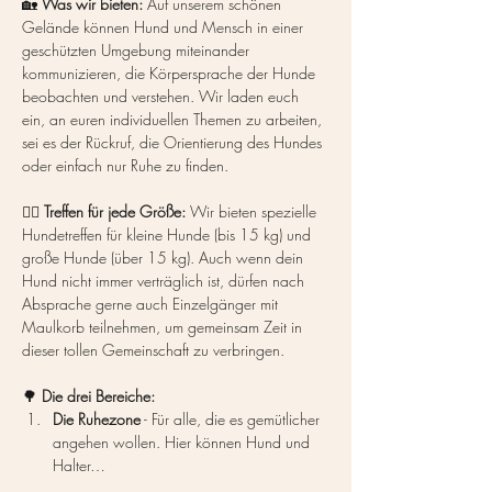
🏡 
Was wir bieten:
 Auf unserem schönen 
Gelände können Hund und Mensch in einer 
geschützten Umgebung miteinander 
kommunizieren, die Körpersprache der Hunde 
beobachten und verstehen. Wir laden euch 
ein, an euren individuellen Themen zu arbeiten, 
sei es der Rückruf, die Orientierung des Hundes 
oder einfach nur Ruhe zu finden.
🐕‍🦺 
Treffen für jede Größe:
 Wir bieten spezielle 
Hundetreffen für kleine Hunde (bis 15 kg) und 
große Hunde (über 15 kg). Auch wenn dein 
Hund nicht immer verträglich ist, dürfen nach 
Absprache gerne auch Einzelgänger mit 
Maulkorb teilnehmen, um gemeinsam Zeit in 
dieser tollen Gemeinschaft zu verbringen.
🌳 
Die drei Bereiche:
Die Ruhezone
 - Für alle, die es gemütlicher 
angehen wollen. Hier können Hund und 
Halter…