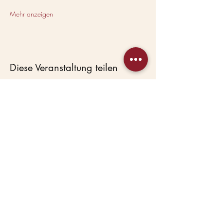
Mehr anzeigen
Diese Veranstaltung teilen
Beas Haustierservice
Hundepension &
Hundekindergarten in
Lostau bei Magdeburg.
Seit 2007 mit Herz.
HAUPTANGEBOTE
Hundepension