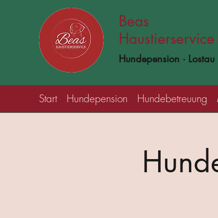
Beas
Haustierservice
Hundepension · Lostau
Start
Hundepension
Hundebetreuung
Hunde