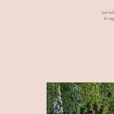
Lust au
ihr re