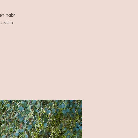
fen habt
b klein