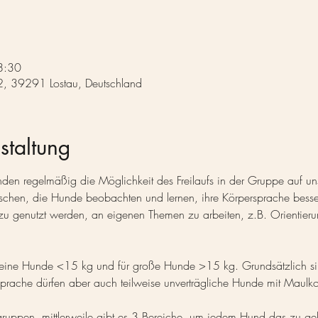
8:30
 2, 39291 Lostau, Deutschland
staltung
en regelmäßig die Möglichkeit des Freilaufs in der Gruppe auf un
uschen, die Hunde beobachten und lernen, ihre Körpersprache besse
u genutzt werden, an eigenen Themen zu arbeiten, z.B. Orientier
 kleine Hunde <15 kg und für große Hunde >15 kg. Grundsätzlich sin
prache dürfen aber auch teilweise unverträgliche Hunde mit Maulko
fgruppen, mittlerweile gibt es 3 Bereiche, um jedem Hund das zu ge