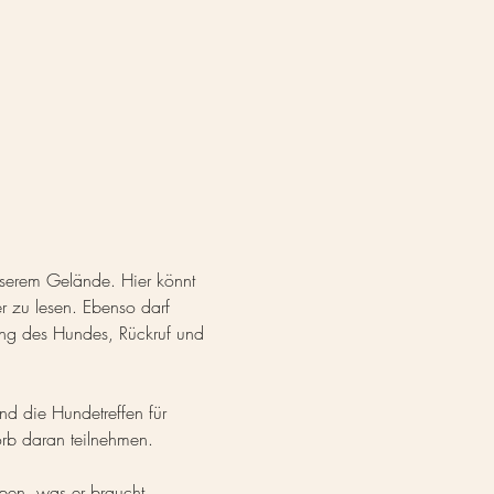
serem Gelände. Hier könnt 
r zu lesen. Ebenso darf 
ung des Hundes, Rückruf und 
d die Hundetreffen für 
rb daran teilnehmen.
ben, was er braucht.