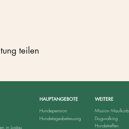
tung teilen
HAUPTANGEBOTE
WEITERE
Hundepension
Mission Maulkorb
Hundetagesbetreuung
Dogwalking
Hundetreffen
n in Lostau