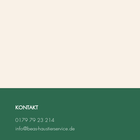
KONTAKT
0179 79 23 214
info@beas-haustierservice.de