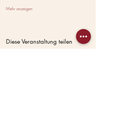
Mehr anzeigen
Diese Veranstaltung teilen
Beas Haustierservice
Hundepension &
Hundekindergarten in
Lostau bei Magdeburg.
Seit 2007 mit Herz.
HAUPTANGEBOTE
Hundepension