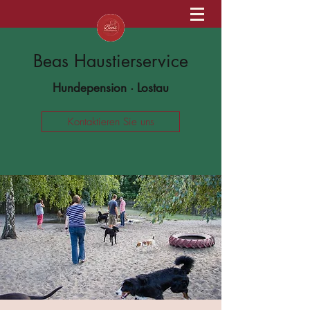
Beas Haustierservice
Hundepension · Lostau
Kontaktieren Sie uns