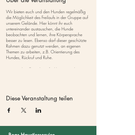
Über die Veranstaltung
Wir bieten euch und den Hunden regelmäßig
die Möglichkeit des Freilaufs in der Gruppe auf
unserem Gelände. Hier könnt ihr euch
untereinander austauschen, die Hunde
beobachten und lernen, ihre Körpersprache
besser zu lesen. Ebenso darf dieser geschützte
Rahmen dazu genutzt werden, an eigenen
Themen zu arbeiten, z.B. Orientierung des
Hundes, Rückruf und Ruhe.
Die Hundetreffen gibt es für kleine Hunde <15
kg und für große Hunde >15 kg. Grundsätzlich
sind die Hundetreffen für verträgliche Hunde,
nach Absprache dürfen aber auch teilweise
unverträgliche Hunde mit Maulkorb daran
Diese Veranstaltung teilen
teilnehmen.
Früher waren es reine Freilaufgruppen,
mittlerweile gibt es 3 Bereiche, um jedem Hund
das zu geben, was er braucht.
1. Die Ruhezone - gern genutzt um erstmal