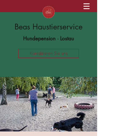
Beas Haustierservice
Hundepension · Lostau
Kontaktieren Sie uns