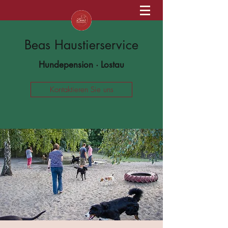
Beas Haustierservice
Hundepension · Lostau
Kontaktieren Sie uns