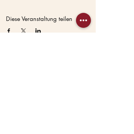
Diese Veranstaltung teilen
Beas Haustierservice
Hundepension &
Hundekindergarten in
Lostau bei Magdeburg.
Seit 2007 mit Herz.
HAUPTANGEBOTE
Hundepension
Hundetagesbetreuung
WEITERE