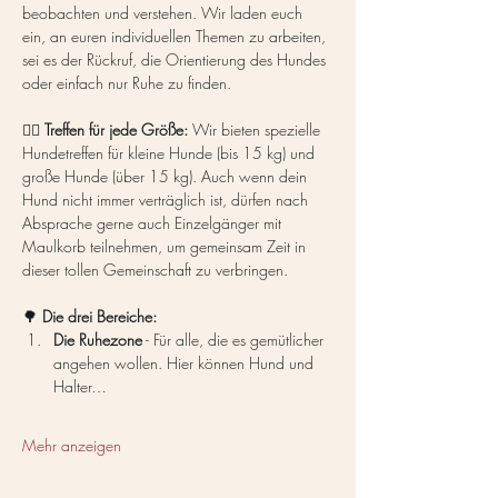
beobachten und verstehen. Wir laden euch 
ein, an euren individuellen Themen zu arbeiten, 
sei es der Rückruf, die Orientierung des Hundes 
oder einfach nur Ruhe zu finden.
🐕‍🦺 
Treffen für jede Größe:
 Wir bieten spezielle 
Hundetreffen für kleine Hunde (bis 15 kg) und 
große Hunde (über 15 kg). Auch wenn dein 
Hund nicht immer verträglich ist, dürfen nach 
Absprache gerne auch Einzelgänger mit 
Maulkorb teilnehmen, um gemeinsam Zeit in 
dieser tollen Gemeinschaft zu verbringen.
🌳 
Die drei Bereiche:
Die Ruhezone
 - Für alle, die es gemütlicher 
angehen wollen. Hier können Hund und 
Halter…
Mehr anzeigen