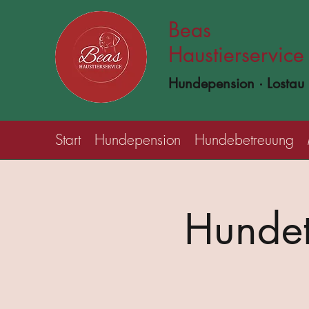
Beas
Haustierservice
Hundepension · Lostau
Start
Hundepension
Hundebetreuung
Hundet