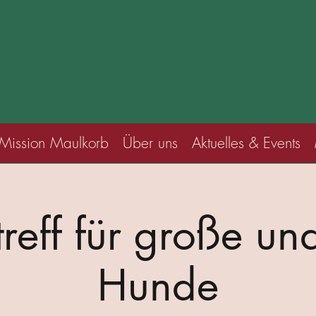
Mission Maulkorb
Über uns
Aktuelles & Events
reff für große und
Hunde