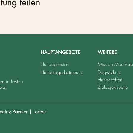
tung teilen
HAUPTANGEBOTE
WEITERE
Hundepension
Mission Maulkorb
Hundetagesbetreuung
Dogwalking
Hundetreffen
n in Lostau
erz.
Zielobjektsuche
atrix Bannier | Lostau