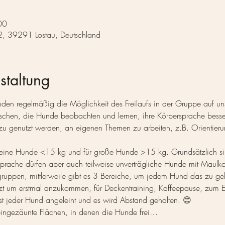
00
 2, 39291 Lostau, Deutschland
staltung
en regelmäßig die Möglichkeit des Freilaufs in der Gruppe auf un
uschen, die Hunde beobachten und lernen, ihre Körpersprache besse
u genutzt werden, an eigenen Themen zu arbeiten, z.B. Orientier
 kleine Hunde <15 kg und für große Hunde >15 kg. Grundsätzlich sin
prache dürfen aber auch teilweise unverträgliche Hunde mit Maulko
fgruppen, mittlerweile gibt es 3 Bereiche, um jedem Hund das zu ge
zt um erstmal anzukommen, für Deckentraining, Kaffeepause, zum En
st jeder Hund angeleint und es wird Abstand gehalten. 😊
3 eingezäunte Flächen, in denen die Hunde frei…