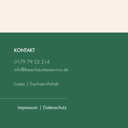
KONTAKT
0179 79 23 214
info@beas-haustierservice.de
Lostau | Sachsen-Anhalt
Impressum | Datenschutz