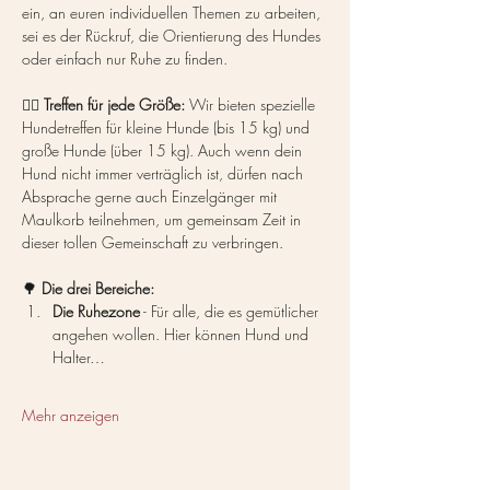
ein, an euren individuellen Themen zu arbeiten, 
sei es der Rückruf, die Orientierung des Hundes 
oder einfach nur Ruhe zu finden.
🐕‍🦺 
Treffen für jede Größe:
 Wir bieten spezielle 
Hundetreffen für kleine Hunde (bis 15 kg) und 
große Hunde (über 15 kg). Auch wenn dein 
Hund nicht immer verträglich ist, dürfen nach 
Absprache gerne auch Einzelgänger mit 
Maulkorb teilnehmen, um gemeinsam Zeit in 
dieser tollen Gemeinschaft zu verbringen.
🌳 
Die drei Bereiche:
Die Ruhezone
 - Für alle, die es gemütlicher 
angehen wollen. Hier können Hund und 
Halter…
Mehr anzeigen