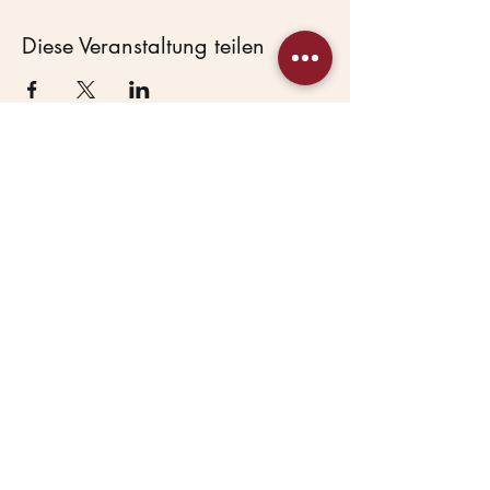
Diese Veranstaltung teilen
Beas Haustierservice
Hundepension &
Hundekindergarten in
Lostau bei Magdeburg.
Seit 2007 mit Herz.
HAUPTANGEBOTE
Hundepension
Hundetagesbetreuung
WEITERE
Mission Maulkorb