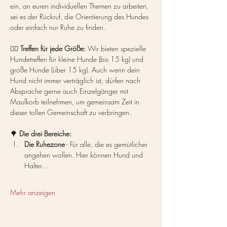
ein, an euren individuellen Themen zu arbeiten, 
sei es der Rückruf, die Orientierung des Hundes 
oder einfach nur Ruhe zu finden.
🐕‍🦺 
Treffen für jede Größe:
 Wir bieten spezielle 
Hundetreffen für kleine Hunde (bis 15 kg) und 
große Hunde (über 15 kg). Auch wenn dein 
Hund nicht immer verträglich ist, dürfen nach 
Absprache gerne auch Einzelgänger mit 
Maulkorb teilnehmen, um gemeinsam Zeit in 
dieser tollen Gemeinschaft zu verbringen.
🌳 
Die drei Bereiche:
Die Ruhezone
 - Für alle, die es gemütlicher 
angehen wollen. Hier können Hund und 
Halter…
Mehr anzeigen