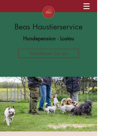
Beas Haustierservice
Hundepension · Lostau
Kontaktieren Sie uns