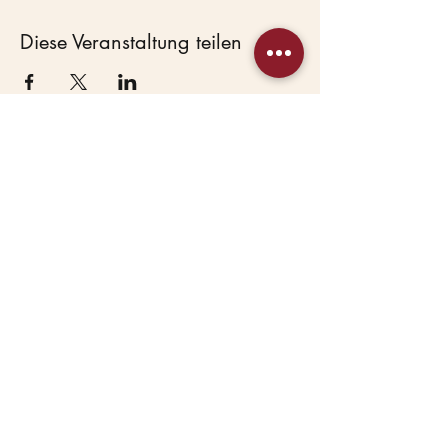
Diese Veranstaltung teilen
Beas Haustierservice
Hundepension &
Hundekindergarten in
Lostau bei Magdeburg.
Seit 2007 mit Herz.
HAUPTANGEBOTE
Hundepension
Hundetagesbetreuung
WEITERE
Mission Maulkorb