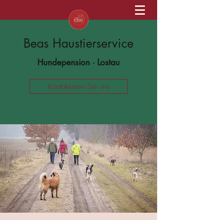
Beas Haustierservice
Hundepension · Lostau
Kontaktieren Sie uns