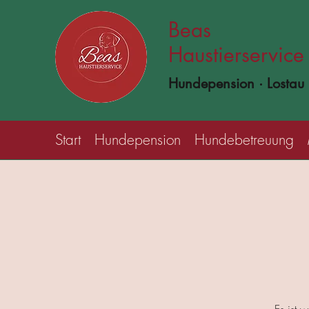
Beas
Haustierservice
Hundepension · Lostau
Start
Hundepension
Hundebetreuung