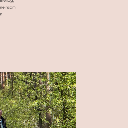
freitag,
emeinsam
n.