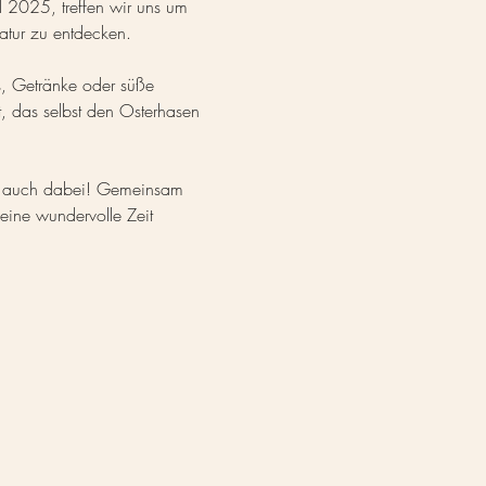
l 2025, treffen wir uns um 
atur zu entdecken.
s, Getränke oder süße 
t, das selbst den Osterhasen 
ch auch dabei! Gemeinsam 
ine wundervolle Zeit 