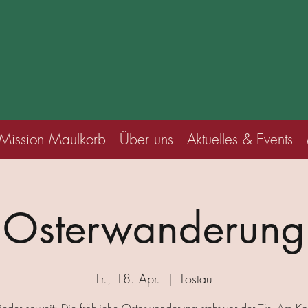
Mission Maulkorb
Über uns
Aktuelles & Events
Osterwanderung
Fr., 18. Apr.
  |  
Lostau