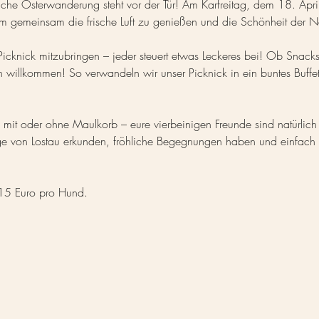
hliche Osterwanderung steht vor der Tür! Am Karfreitag, dem 18. Apri
m gemeinsam die frische Luft zu genießen und die Schönheit der N
Picknick mitzubringen – jeder steuert etwas Leckeres bei! Ob Snack
lich willkommen! So verwandeln wir unser Picknick in ein buntes Buffe
, mit oder ohne Maulkorb – eure vierbeinigen Freunde sind natürli
 von Lostau erkunden, fröhliche Begegnungen haben und einfach e
 15 Euro pro Hund.