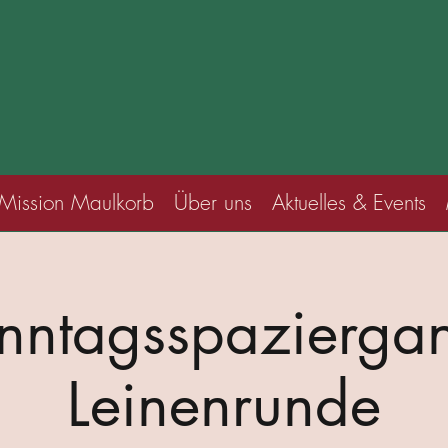
Mission Maulkorb
Über uns
Aktuelles & Events
nntagsspaziergan
Leinenrunde