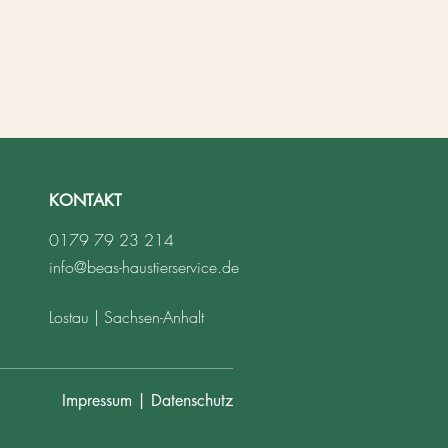
KONTAKT
0179 79 23 214
info@beas-haustierservice.de
Lostau | Sachsen-Anhalt
Impressum | Datenschutz