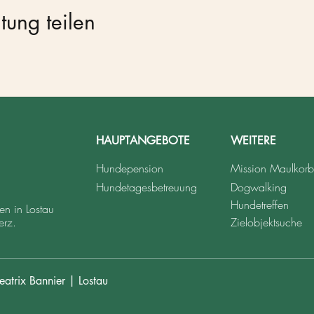
tung teilen
HAUPTANGEBOTE
WEITERE
Hundepension
Mission Maulkorb
Hundetagesbetreuung
Dogwalking
Hundetreffen
n in Lostau
erz.
Zielobjektsuche
atrix Bannier | Lostau