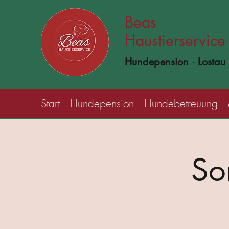
Beas
Haustierservice
Hundepension · Lostau
Start
Hundepension
Hundebetreuung
So