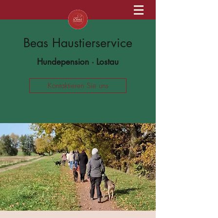
Beas Haustierservice
Hundepension · Lostau
Kontaktieren Sie uns