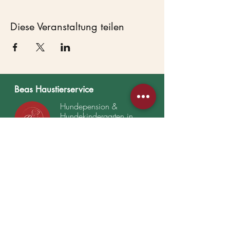
Diese Veranstaltung teilen
Beas Haustierservice
Hundepension &
Hundekindergarten in
Lostau bei Magdeburg.
Seit 2007 mit Herz.
HAUPTANGEBOTE
Hundepension
Hundetagesbetreuung
WEITERE
Mission Maulkorb