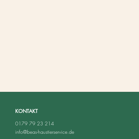
KONTAKT
0179 79 23 214
info@beas-haustierservice.de