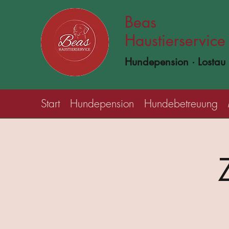
Beas
Haustierservice
Hundepension · Lostau
Start
Hundepension
Hundebetreuung