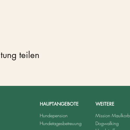
tung teilen
HAUPTANGEBOTE
WEITERE
Hundepension
Mission Maulkorb
Hundetagesbetreuung
Dogwalking