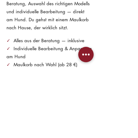
Beratung, Auswahl des richtigen Modells
und individuelle Bearbeitung — direkt
am Hund. Du gehst mit einem Maulkorb
nach Hause, der wirklich sitzt.
✓
Alles aus der Beratung — inklusive
✓
Individuelle Bearbeitung & Anpassung
am Hund
✓
Maulkorb nach Wahl (ab 28 €)
✓
Fertig, perfekt sitzend — sofort
einsatzbereit
DAZU PASSEND
Alles in Handarbeit
Fressschutz:
Gegen Giftköder &
Aufnehmen unterwegs